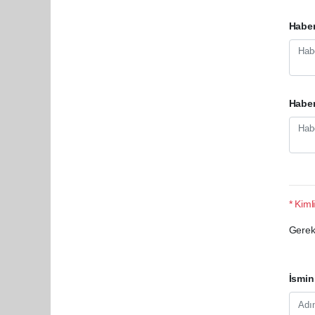
Haber
Habe
* Kimli
Gerek 
İsmin