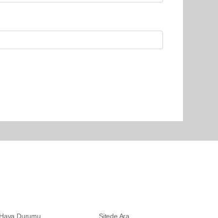
SERVİSLER
DİĞER
Hava Durumu
Sitede Ara