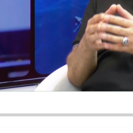
ÜNDEM
SİYASET
ASAYİŞ
EKONOMİ
DÜNYA
SAĞLIK
ÜR SANAT