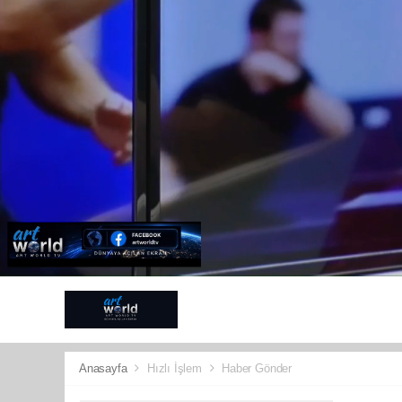
ANTALYA
G
SPOR
KÜLT
Anasayfa
Hızlı İşlem
Haber Gönder