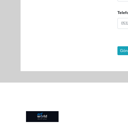
Telef
Gön
Pro-0.040