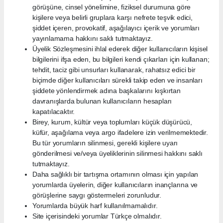
görüşüne, cinsel yönelimine, fiziksel durumuna göre
kişilere veya belirli gruplara karşı nefrete teşvik edici,
şiddet içeren, provokatif, aşağılayıcı içerik ve yorumları
yayınlamama hakkını saklı tutmaktayız.
Üyelik Sözleşmesini ihlal ederek diğer kullanıcıların kişisel
bilgilerini ifşa eden, bu bilgileri kendi çıkarları için kullanan;
tehdit, taciz gibi unsurları kullanarak, rahatsız edici bir
biçimde diğer kullanıcıları sürekli takip eden ve insanları
şiddete yönlendirmek adına başkalarını kışkırtan
davranışlarda bulunan kullanıcıların hesapları
kapatılacaktır.
Birey, kurum, kültür veya toplumları küçük düşürücü,
küfür, aşağılama veya argo ifadelere izin verilmemektedir.
Bu tür yorumların silinmesi, gerekli kişilere uyarı
gönderilmesi ve/veya üyeliklerinin silinmesi hakkını saklı
tutmaktayız.
Daha sağlıklı bir tartışma ortamının olması için yapılan
yorumlarda üyelerin, diğer kullanıcıların inançlarına ve
görüşlerine saygı göstermeleri zorunludur.
Yorumlarda büyük harf kullanılmamalıdır.
Site içerisindeki yorumlar Türkçe olmalıdır.