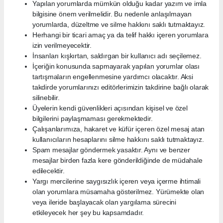
Yapılan yorumlarda mümkün olduğu kadar yazım ve imla
bilgisine önem verilmelidir. Bu nedenle anlaşılmayan
yorumlarda, düzeltme ve silme hakkını saklı tutmaktayız.
Herhangi bir ticari amaç ya da telif hakkı içeren yorumlara
izin verilmeyecektir.
İnsanları kışkırtan, saldırgan bir kullanıcı adı seçilemez.
İçeriğin konusunda sapmayarak yapılan yorumlar olası
tartışmaların engellenmesine yardımcı olacaktır. Aksi
takdirde yorumlarınızı editörlerimizin takdirine bağlı olarak
silinebilir.
Üyelerin kendi güvenlikleri açısından kişisel ve özel
bilgilerini paylaşmaması gerekmektedir.
Çalışanlarımıza, hakaret ve küfür içeren özel mesaj atan
kullanıcıların hesaplarını silme hakkını saklı tutmaktayız.
Spam mesajlar göndermek yasaktır. Aynı ve benzer
mesajlar birden fazla kere gönderildiğinde de müdahale
edilecektir.
Yargı mercilerine saygısızlık içeren veya içerme ihtimali
olan yorumlara müsamaha gösterilmez. Yürümekte olan
veya ileride başlayacak olan yargılama sürecini
etkileyecek her şey bu kapsamdadır.