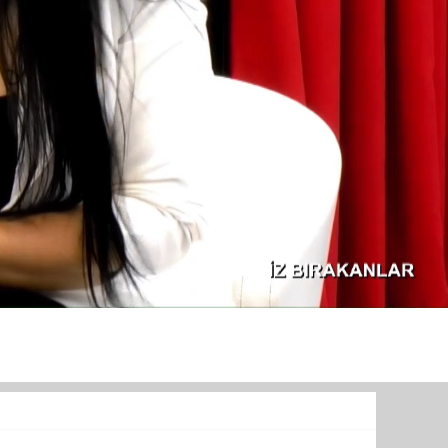
TURİZM
Diğer
Menü