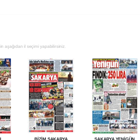
in aşağıdan il seçimi yapabilirsiniz.
I
BİZİM SAKARYA
SAKARYA YENİGÜN