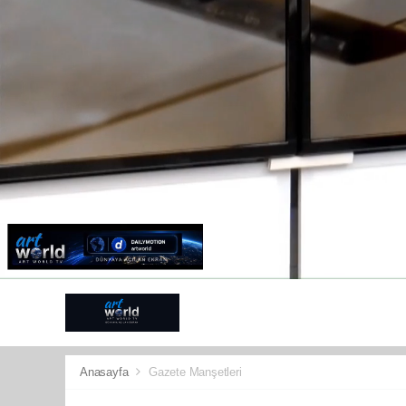
ANTALYA
G
SPOR
KÜLT
Anasayfa
Gazete Manşetleri