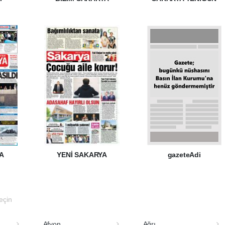
A
YENİ SAKARYA
gazeteAdi
seçin
Afyon
Ağrı