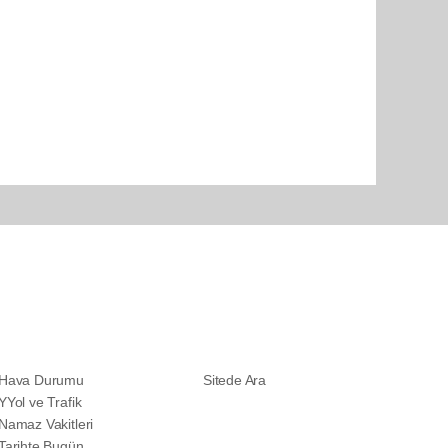
SERVİSLER
DİĞER
Hava Durumu
Sitede Ara
YYol ve Trafik
Namaz Vakitleri
Tarihte Bugün