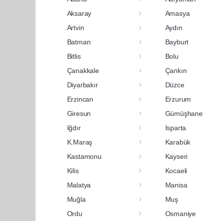
Aksaray
Amasya
Artvin
Aydın
Batman
Bayburt
Bitlis
Bolu
Çanakkale
Çankırı
Diyarbakır
Düzce
Erzincan
Erzurum
Giresun
Gümüşhane
Iğdır
Isparta
K.Maraş
Karabük
Kastamonu
Kayseri
Kilis
Kocaeli
Malatya
Manisa
Muğla
Muş
Ordu
Osmaniye