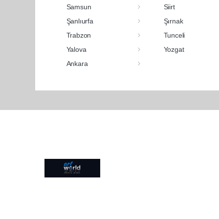
Samsun
Siirt
Şanlıurfa
Şırnak
Trabzon
Tunceli
Yalova
Yozgat
Ankara
Pro-0.144