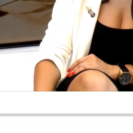
ÜNDEM
SİYASET
ASAYİŞ
EKONOMİ
DÜNYA
SAĞLIK
ÜR SANAT