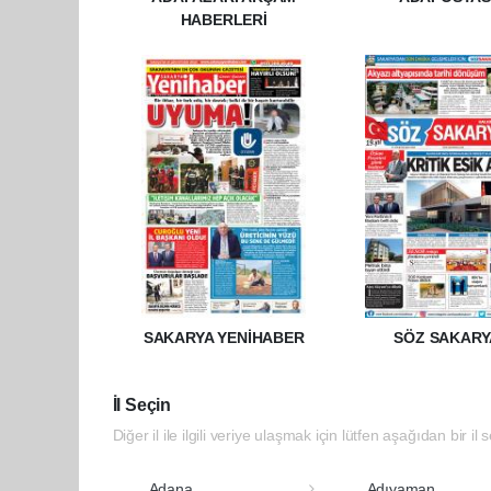
HABERLERİ
SAKARYA YENİHABER
SÖZ SAKARY
İl Seçin
Diğer il ile ilgili veriye ulaşmak için lütfen aşağıdan bir il 
Adana
Adıyaman