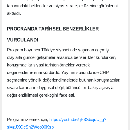
tabanındaki beklentiler ve siyasi stratejiler üzerine görüşlerini
aktardı.
PROGRAMDA TARİHSEL BENZERLİKLER
VURGULANDI
Program boyunca Türkiye siyasetinde yaşanan geçmiş
olaylarla güncel gelişmeler arasında benzerlikler kurulurken,
konuşmacılar siyasi tarihten örnekler vererek
değerlendirmelerini sürdürdü. Yayının sonunda ise CHP
seçmenine yönelik değerlendirmelerde bulunan konuşmacılar,
siyasi kararların duygusal değil, bütüncül bir bakış açısıyla
değerlendirilmesi gerektiğini ifade etti.
Programı izlemek için;
https://youtu.be/qP3SbojqU_g?
si=zJXGcSh2Weo90Ksp