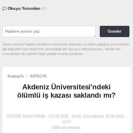
Okuyu Yorumları
(0)
Gonder
Yorum yazarak Topluluk Kuralları’nı kabul etmiş bulunuyor ve siteye yaptığınız yorumunuzla
ilgili doğrudan veya dolaylı tüm sorumluluğu tek başınıza üstleniyorsunuz. Yazılan tüm
yorumlardan site yönetimi hiçbir şekilde sorumlu tutulamaz.
Anasayfa
ANTALYA
Akdeniz Üniversitesi'ndeki
ölümlü iş kazası saklandı mı?
ANTALYA
(GÖZDE DOLAYMAN) - | 03.08.2026 - 14:45, Güncelleme: 05.08.2026 -
11:37
5583 kez okundu.