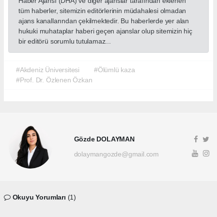
Haber Ajansı (DHA) ve diğer ajanslar tarafından eklenen
tüm haberler, sitemizin editörlerinin müdahalesi olmadan
ajans kanallarından çekilmektedir. Bu haberlerde yer alan
hukuki muhataplar haberi geçen ajanslar olup sitemizin hiç
bir editörü sorumlu tutulamaz...
#Akdeniz Üniversitesi
#Ölümlü kaza
#Prof. Dr. Özlenen Özkan
Gözde DOLAYMAN
dolaymangozde@gmail.com
Okuyu Yorumları
(1)