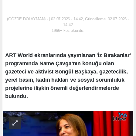
ANTALYA
(GÖZDE DOLAYMAN) - | 02.07.2026 - 14:42, Güncelleme: 02.07.2026 -
14:42
1966+ kez okundu.
ART World ekranlarında yayınlanan 'İz Bırakanlar'
programında Name Çavga'nın konuğu olan
gazeteci ve aktivist Songül Başkaya, gazetecilik,
yerel basın, kadın hakları ve sosyal sorumluluk
projelerine ilişkin önemli değerlendirmelerde
bulundu.