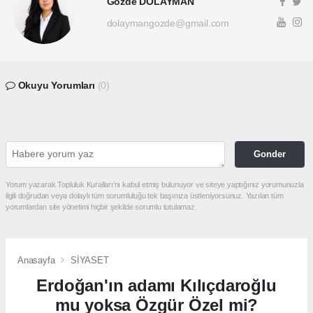
Gözde DOLAYMAN
dolaymangozde@gmail.com
Okuyu Yorumları
(0)
Gonder
Yorum yazarak Topluluk Kuralları’nı kabul etmiş bulunuyor ve siteye yaptığınız yorumunuzla
ilgili doğrudan veya dolaylı tüm sorumluluğu tek başınıza üstleniyorsunuz. Yazılan tüm
yorumlardan site yönetimi hiçbir şekilde sorumlu tutulamaz.
Anasayfa
SİYASET
Erdoğan'ın adamı Kılıçdaroğlu
mu yoksa Özgür Özel mi?