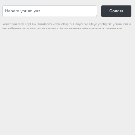
Gonder
Yorum yazarak Topluluk Kuralları’nı kabul etmiş bulunuyor ve siteye yaptığınız yorumunuzla
ilgili doğrudan veya dolaylı tüm sorumluluğu tek başınıza üstleniyorsunuz. Yazılan tüm
yorumlardan site yönetimi hiçbir şekilde sorumlu tutulamaz.
Hasn
(04.08.2026 21:09 - #298)
Sırf kendilerine bişi olmasın aman üniversitenin adi kirlenmesin
yaw insan cani ya bu kadar vicdansız olmayın
Yorumu Yanıtla
Sonraki
haber paketi
haber scripti
haber yazılımı
Tüm hakları saklı tutulmaktadır. Copyright 2026©
Haber Yazılımı :
Web Aksiyon ®