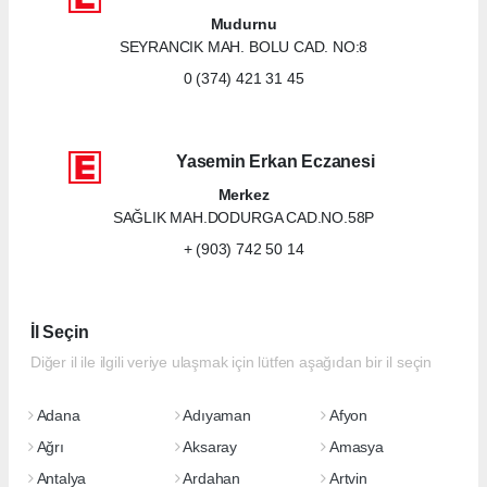
Mudurnu
SEYRANCIK MAH. BOLU CAD. NO:8
0 (374) 421 31 45
Yasemin Erkan Eczanesi
Merkez
SAĞLIK MAH.DODURGA CAD.NO.58P
+ (903) 742 50 14
İl Seçin
Diğer il ile ilgili veriye ulaşmak için lütfen aşağıdan bir il seçin
Adana
Adıyaman
Afyon
Ağrı
Aksaray
Amasya
Antalya
Ardahan
Artvin