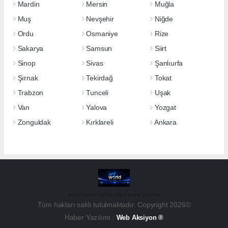
Mardin
Mersin
Muğla
Muş
Nevşehir
Niğde
Ordu
Osmaniye
Rize
Sakarya
Samsun
Siirt
Sinop
Sivas
Şanlıurfa
Şırnak
Tekirdağ
Tokat
Trabzon
Tunceli
Uşak
Van
Yalova
Yozgat
Zonguldak
Kırklareli
Ankara
haber paketi
haber scripti
haber yazılımı
Tüm hakları saklı tutulmaktadır. Copyright 2026©
Haber Yazılımı :
Web Aksiyon ®