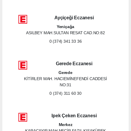
Ayçiçeği Eczanesi
Yeniçağa
ASILBEY MAH.SULTAN RESAT CAD.NO:82
0 (374) 341 33 36
Gerede Eczanesi
Gerede
KİTİRLER MAH. HACIEMİNEFENDİ CADDESİ
NO:31
0 (374) 311 60 30
Ipek Çeken Eczanesi
Merkez
KARAÇAYIR MAH.NECİP FAZIL KISAKÜREK