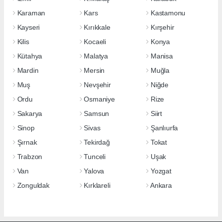
Karaman
Kars
Kastamonu
Kayseri
Kırıkkale
Kırşehir
Kilis
Kocaeli
Konya
Kütahya
Malatya
Manisa
Mardin
Mersin
Muğla
Muş
Nevşehir
Niğde
Ordu
Osmaniye
Rize
Sakarya
Samsun
Siirt
Sinop
Sivas
Şanlıurfa
Şırnak
Tekirdağ
Tokat
Trabzon
Tunceli
Uşak
Van
Yalova
Yozgat
Zonguldak
Kırklareli
Ankara