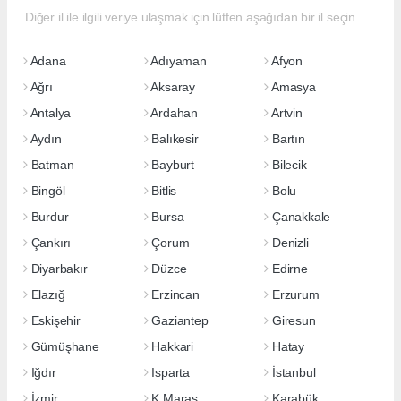
Diğer il ile ilgili veriye ulaşmak için lütfen aşağıdan bir il seçin
Adana
Adıyaman
Afyon
Ağrı
Aksaray
Amasya
Antalya
Ardahan
Artvin
Aydın
Balıkesir
Bartın
Batman
Bayburt
Bilecik
Bingöl
Bitlis
Bolu
Burdur
Bursa
Çanakkale
Çankırı
Çorum
Denizli
Diyarbakır
Düzce
Edirne
Elazığ
Erzincan
Erzurum
Eskişehir
Gaziantep
Giresun
Gümüşhane
Hakkari
Hatay
Iğdır
Isparta
İstanbul
İzmir
K.Maraş
Karabük