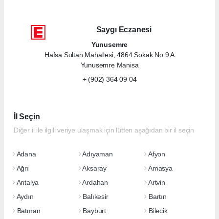
Saygı Eczanesi
Yunusemre
Hafsa Sultan Mahallesi, 4864 Sokak No:9 A
Yunusemre Manisa
+ (902) 364 09 04
İl Seçin
Diğer il ile ilgili veriye ulaşmak için lütfen aşağıdan bir il seçin
Adana
Adıyaman
Afyon
Ağrı
Aksaray
Amasya
Antalya
Ardahan
Artvin
Aydın
Balıkesir
Bartın
Batman
Bayburt
Bilecik