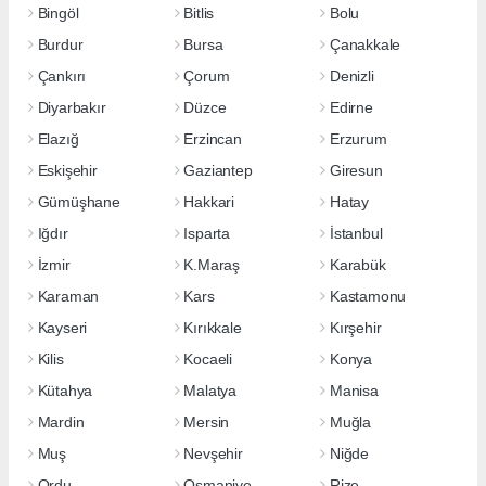
Bingöl
Bitlis
Bolu
Burdur
Bursa
Çanakkale
Çankırı
Çorum
Denizli
Diyarbakır
Düzce
Edirne
Elazığ
Erzincan
Erzurum
Eskişehir
Gaziantep
Giresun
Gümüşhane
Hakkari
Hatay
Iğdır
Isparta
İstanbul
İzmir
K.Maraş
Karabük
Karaman
Kars
Kastamonu
Kayseri
Kırıkkale
Kırşehir
Kilis
Kocaeli
Konya
Kütahya
Malatya
Manisa
Mardin
Mersin
Muğla
Muş
Nevşehir
Niğde
Ordu
Osmaniye
Rize