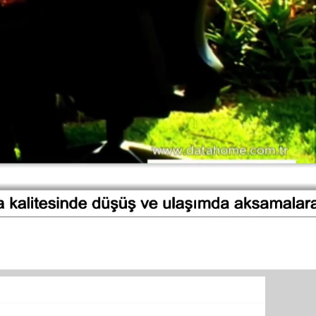
TURİZM
Diğer
Menü