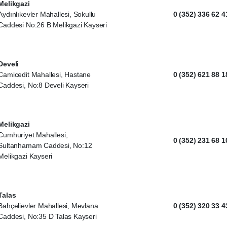
Melikgazi
Aydınlıkevler Mahallesi, Sokullu
0 (352) 336 62 4
Caddesi No:26 B Melikgazi Kayseri
Develi
Camicedit Mahallesi, Hastane
0 (352) 621 88 1
Caddesi, No:8 Develi Kayseri
Melikgazi
Cumhuriyet Mahallesi,
0 (352) 231 68 1
Sultanhamam Caddesi, No:12
Melikgazi Kayseri
Talas
Bahçelievler Mahallesi, Mevlana
0 (352) 320 33 4
Caddesi, No:35 D Talas Kayseri