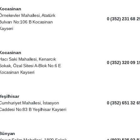
Kocasinan
Örnekevler Mahallesi, Atatürk
0 (352) 231 68 2
Bulvarı No:106 B Kocasinan
Kayseri
Kocasinan
Hacı Saki Mahallesi, Kenarcık
0 (352) 320 09 1
Sokak, Özal Sitesi A-Blok No:6 E
Kocasinan Kayseri
Yeşilhisar
Cumhuriyet Mahallesi, İstasyon
0 (352) 651 32 6
Caddesi No:83 B Yeşilhisar Kayseri
Bünyan