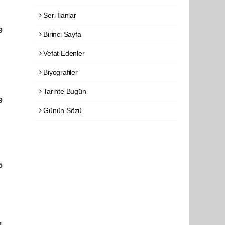
Seri İlanlar
9
Birinci Sayfa
Vefat Edenler
Biyografiler
Tarihte Bugün
9
Günün Sözü
5