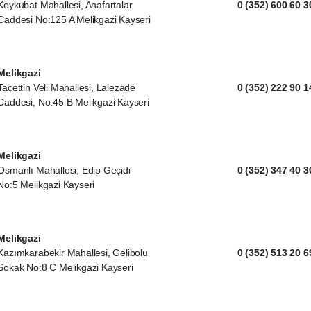
Keykubat Mahallesi, Anafartalar
0 (352) 600 60 3
Caddesi No:125 A Melikgazi Kayseri
Melikgazi
Tacettin Veli Mahallesi, Lalezade
0 (352) 222 90 1
Caddesi, No:45 B Melikgazi Kayseri
Melikgazi
Osmanlı Mahallesi, Edip Geçidi
0 (352) 347 40 3
No:5 Melikgazi Kayseri
Melikgazi
Kazımkarabekir Mahallesi, Gelibolu
0 (352) 513 20 6
Sokak No:8 C Melikgazi Kayseri