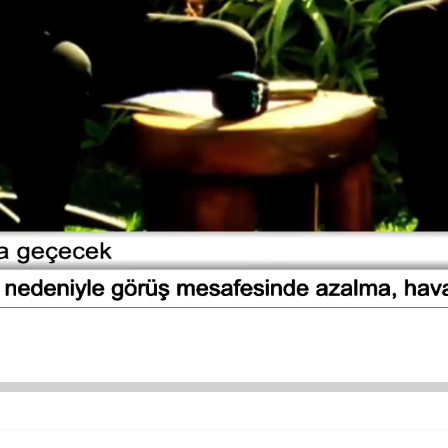
ÜNDEM
SİYASET
ASAYİŞ
EKONOMİ
DÜNYA
SAĞLIK
ÜR SANAT