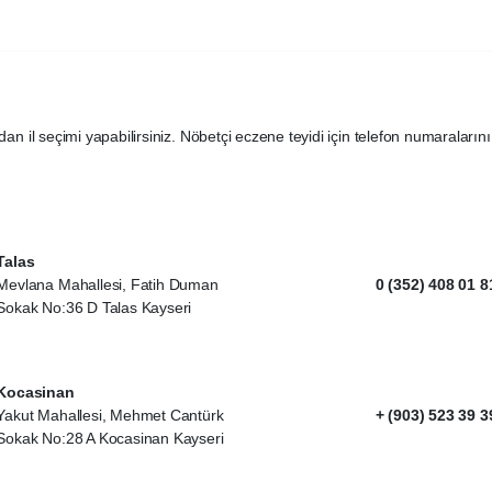
dan il seçimi yapabilirsiniz. Nöbetçi eczene teyidi için telefon numaralarını
Talas
Mevlana Mahallesi, Fatih Duman
0 (352) 408 01 8
Sokak No:36 D Talas Kayseri
Kocasinan
Yakut Mahallesi, Mehmet Cantürk
+ (903) 523 39 3
Sokak No:28 A Kocasinan Kayseri