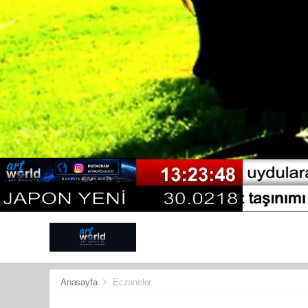
ANTALYA
G
SPOR
KÜLT
Anasayfa
Eczaneler