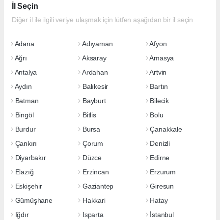
İl Seçin
Diğer il ile ilgili veriye ulaşmak için lütfen aşağıdan bir il seçin
Adana
Adıyaman
Afyon
Ağrı
Aksaray
Amasya
Antalya
Ardahan
Artvin
Aydın
Balıkesir
Bartın
Batman
Bayburt
Bilecik
Bingöl
Bitlis
Bolu
Burdur
Bursa
Çanakkale
Çankırı
Çorum
Denizli
Diyarbakır
Düzce
Edirne
Elazığ
Erzincan
Erzurum
Eskişehir
Gaziantep
Giresun
Gümüşhane
Hakkari
Hatay
Iğdır
Isparta
İstanbul