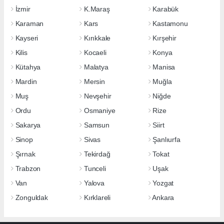
İzmir
K.Maraş
Karabük
Karaman
Kars
Kastamonu
Kayseri
Kırıkkale
Kırşehir
Kilis
Kocaeli
Konya
Kütahya
Malatya
Manisa
Mardin
Mersin
Muğla
Muş
Nevşehir
Niğde
Ordu
Osmaniye
Rize
Sakarya
Samsun
Siirt
Sinop
Sivas
Şanlıurfa
Şırnak
Tekirdağ
Tokat
Trabzon
Tunceli
Uşak
Van
Yalova
Yozgat
Zonguldak
Kırklareli
Ankara