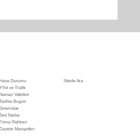
SERVİSLER
DİĞER
Hava Durumu
Sitede Ara
YYol ve Trafik
Namaz Vakitleri
Tarihte Bugün
Sinamalar
Seri İlanlar
Firma Rehberi
Gazete Manşetleri