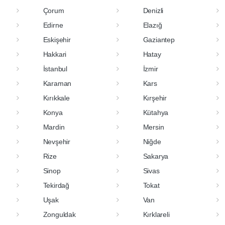
Çorum
Denizli
Edirne
Elazığ
Eskişehir
Gaziantep
Hakkari
Hatay
İstanbul
İzmir
Karaman
Kars
Kırıkkale
Kırşehir
Konya
Kütahya
Mardin
Mersin
Nevşehir
Niğde
Rize
Sakarya
Sinop
Sivas
Tekirdağ
Tokat
Uşak
Van
Zonguldak
Kırklareli