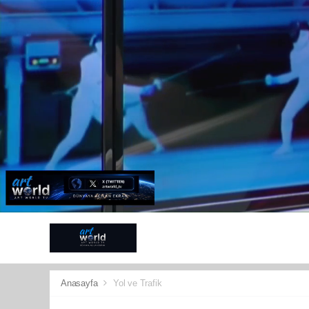
ANTALYA
G
SPOR
KÜLT
Anasayfa
Yol ve Trafik