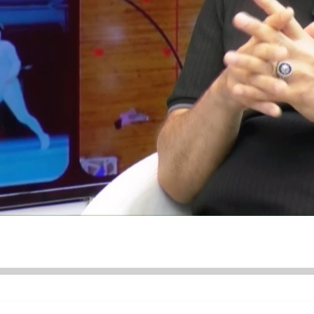
ÜNDEM
SİYASET
ASAYİŞ
EKONOMİ
DÜNYA
SAĞLIK
ÜR SANAT