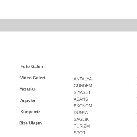
KATEGORİLER
Foto Galeri
Video Galeri
ANTALYA
GÜNDEM
Yazarlar
SİYASET
ASAYİŞ
Arşivler
EKONOMİ
Künyemiz
DÜNYA
SAĞLIK
Bize Ulaşın
TURİZM
SPOR