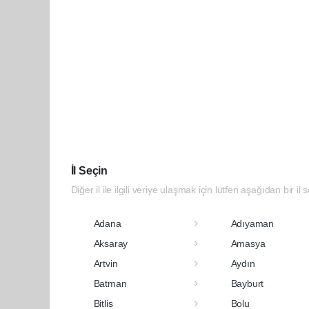
İl Seçin
Diğer il ile ilgili veriye ulaşmak için lütfen aşağıdan bir il 
Adana
Adıyaman
Aksaray
Amasya
Artvin
Aydın
Batman
Bayburt
Bitlis
Bolu