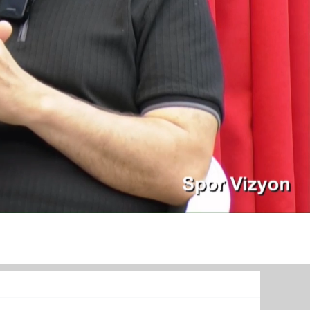
TURİZM
Diğer
Menü