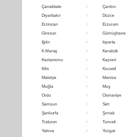
Çanakkale
Çankırı
Diyarbakır
Düzce
Erzincan
Erzurum
Giresun
Gümüşhane
Iğdır
Isparta
K.Maraş
Karabük
Kastamonu
Kayseri
Kilis
Kocaeli
Malatya
Manisa
Muğla
Muş
Ordu
Osmaniye
Samsun
Siirt
Şanlıurfa
Şırnak
Trabzon
Tunceli
Yalova
Yozgat