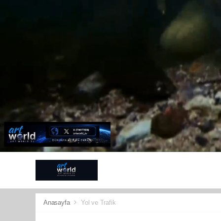
ANTALYA
G
SPOR
KÜLT
Anasayfa
Yol ve Trafik