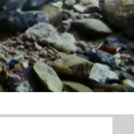
TURİZM
Diğer
Menü