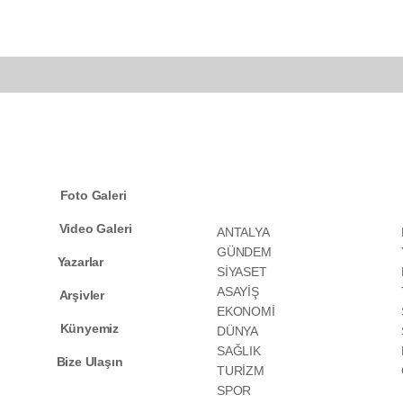
KATEGORİLER
Foto Galeri
Video Galeri
ANTALYA
GÜNDEM
Yazarlar
SİYASET
ASAYİŞ
Arşivler
EKONOMİ
Künyemiz
DÜNYA
SAĞLIK
Bize Ulaşın
TURİZM
SPOR