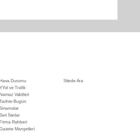
SERVİSLER
DİĞER
Hava Durumu
Sitede Ara
YYol ve Trafik
Namaz Vakitleri
Tarihte Bugün
Sinamalar
Seri İlanlar
Firma Rehberi
Gazete Manşetleri