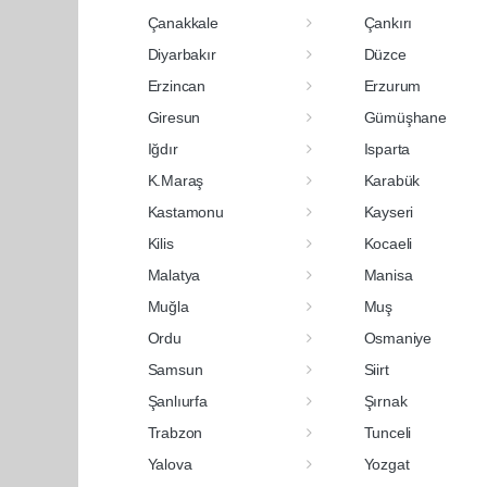
Çanakkale
Çankırı
Diyarbakır
Düzce
Erzincan
Erzurum
Giresun
Gümüşhane
Iğdır
Isparta
K.Maraş
Karabük
Kastamonu
Kayseri
Kilis
Kocaeli
Malatya
Manisa
Muğla
Muş
Ordu
Osmaniye
Samsun
Siirt
Şanlıurfa
Şırnak
Trabzon
Tunceli
Yalova
Yozgat