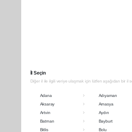
İl Seçin
Diğer il ile ilgili veriye ulaşmak için lütfen aşağıdan bir il 
Adana
Adıyaman
Aksaray
Amasya
Artvin
Aydın
Batman
Bayburt
Bitlis
Bolu