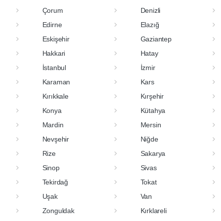
Çorum
Denizli
Edirne
Elazığ
Eskişehir
Gaziantep
Hakkari
Hatay
İstanbul
İzmir
Karaman
Kars
Kırıkkale
Kırşehir
Konya
Kütahya
Mardin
Mersin
Nevşehir
Niğde
Rize
Sakarya
Sinop
Sivas
Tekirdağ
Tokat
Uşak
Van
Zonguldak
Kırklareli