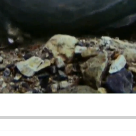
ÜNDEM
SİYASET
ASAYİŞ
EKONOMİ
DÜNYA
SAĞLIK
ÜR SANAT