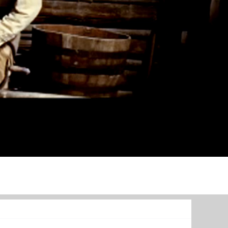
TURİZM
Diğer
Menü