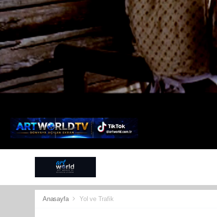
ANTALYA
G
SPOR
KÜLT
Anasayfa
Yol ve Trafik