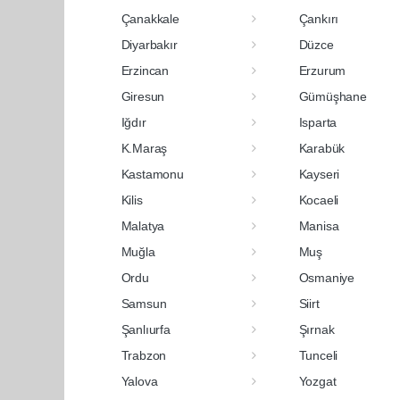
Çanakkale
Çankırı
Diyarbakır
Düzce
Erzincan
Erzurum
Giresun
Gümüşhane
Iğdır
Isparta
K.Maraş
Karabük
Kastamonu
Kayseri
Kilis
Kocaeli
Malatya
Manisa
Muğla
Muş
Ordu
Osmaniye
Samsun
Siirt
Şanlıurfa
Şırnak
Trabzon
Tunceli
Yalova
Yozgat