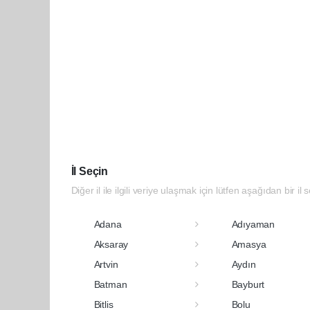
İl Seçin
Diğer il ile ilgili veriye ulaşmak için lütfen aşağıdan bir il 
Adana
Adıyaman
Aksaray
Amasya
Artvin
Aydın
Batman
Bayburt
Bitlis
Bolu