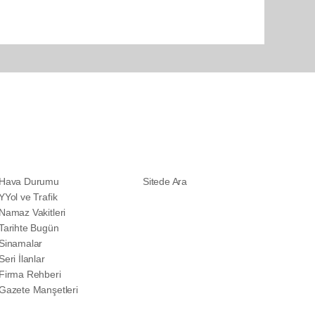
SERVİSLER
DİĞER
Hava Durumu
Sitede Ara
YYol ve Trafik
Namaz Vakitleri
Tarihte Bugün
Sinamalar
Seri İlanlar
Firma Rehberi
Gazete Manşetleri