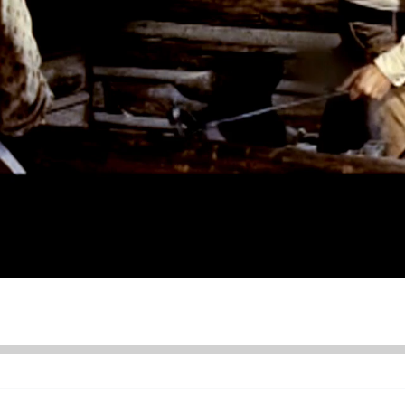
ÜNDEM
SİYASET
ASAYİŞ
EKONOMİ
DÜNYA
SAĞLIK
ÜR SANAT