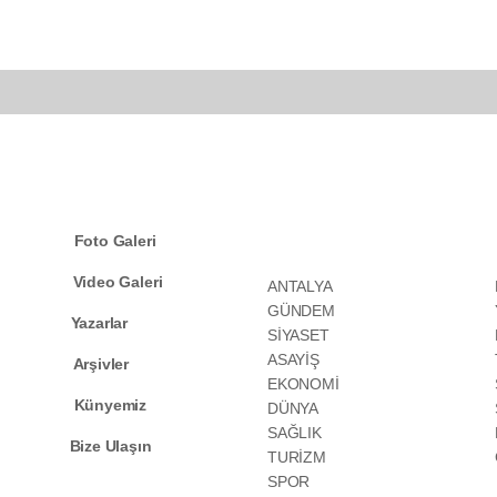
KATEGORİLER
Foto Galeri
Video Galeri
ANTALYA
GÜNDEM
Yazarlar
SİYASET
ASAYİŞ
Arşivler
EKONOMİ
Künyemiz
DÜNYA
SAĞLIK
Bize Ulaşın
TURİZM
SPOR