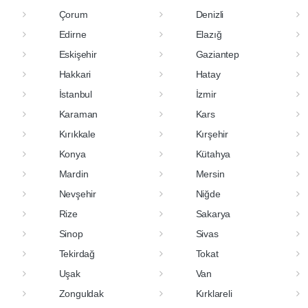
Çorum
Denizli
Edirne
Elazığ
Eskişehir
Gaziantep
Hakkari
Hatay
İstanbul
İzmir
Karaman
Kars
Kırıkkale
Kırşehir
Konya
Kütahya
Mardin
Mersin
Nevşehir
Niğde
Rize
Sakarya
Sinop
Sivas
Tekirdağ
Tokat
Uşak
Van
Zonguldak
Kırklareli