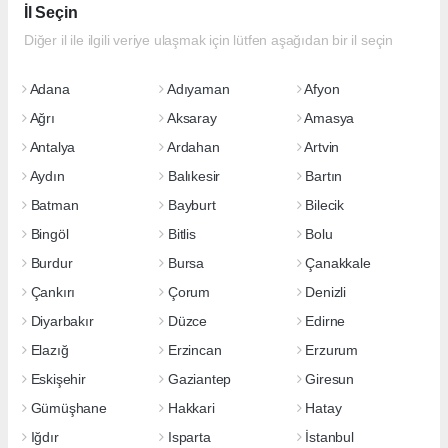
İl Seçin
Diğer il ile ilgili veriye ulaşmak için lütfen aşağıdan bir il seçin
Adana
Adıyaman
Afyon
Ağrı
Aksaray
Amasya
Antalya
Ardahan
Artvin
Aydın
Balıkesir
Bartın
Batman
Bayburt
Bilecik
Bingöl
Bitlis
Bolu
Burdur
Bursa
Çanakkale
Çankırı
Çorum
Denizli
Diyarbakır
Düzce
Edirne
Elazığ
Erzincan
Erzurum
Eskişehir
Gaziantep
Giresun
Gümüşhane
Hakkari
Hatay
Iğdır
Isparta
İstanbul