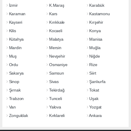
İzmir
K.Maraş
Karabük
Karaman
Kars
Kastamonu
Kayseri
Kırıkkale
Kırşehir
Kilis
Kocaeli
Konya
Kütahya
Malatya
Manisa
Mardin
Mersin
Muğla
Muş
Nevşehir
Niğde
Ordu
Osmaniye
Rize
Sakarya
Samsun
Siirt
Sinop
Sivas
Şanlıurfa
Şırnak
Tekirdağ
Tokat
Trabzon
Tunceli
Uşak
Van
Yalova
Yozgat
Zonguldak
Kırklareli
Ankara