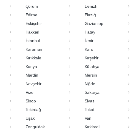
Çorum
Denizli
Edirne
Elazığ
Eskişehir
Gaziantep
Hakkari
Hatay
İstanbul
İzmir
Karaman
Kars
Kırıkkale
Kırşehir
Konya
Kütahya
Mardin
Mersin
Nevşehir
Niğde
Rize
Sakarya
Sinop
Sivas
Tekirdağ
Tokat
Uşak
Van
Zonguldak
Kırklareli