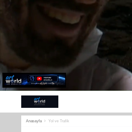
ANTALYA
G
SPOR
KÜLT
Anasayfa
Yol ve Trafik