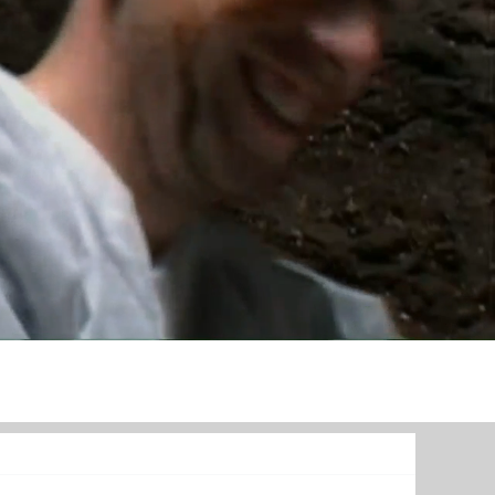
TURİZM
Diğer
Menü