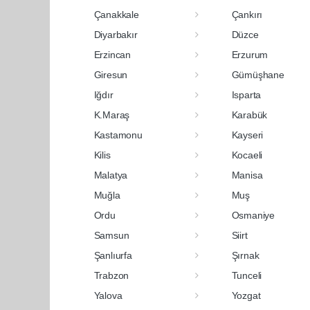
Çanakkale
Çankırı
Diyarbakır
Düzce
Erzincan
Erzurum
Giresun
Gümüşhane
Iğdır
Isparta
K.Maraş
Karabük
Kastamonu
Kayseri
Kilis
Kocaeli
Malatya
Manisa
Muğla
Muş
Ordu
Osmaniye
Samsun
Siirt
Şanlıurfa
Şırnak
Trabzon
Tunceli
Yalova
Yozgat