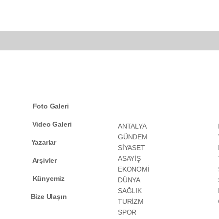
KATEGORİLER
Foto Galeri
Video Galeri
ANTALYA
GÜNDEM
Yazarlar
SİYASET
ASAYİŞ
Arşivler
EKONOMİ
Künyemiz
DÜNYA
SAĞLIK
Bize Ulaşın
TURİZM
SPOR