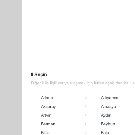
İl Seçin
Diğer il ile ilgili veriye ulaşmak için lütfen aşağıdan bir il 
Adana
Adıyaman
Aksaray
Amasya
Artvin
Aydın
Batman
Bayburt
Bitlis
Bolu