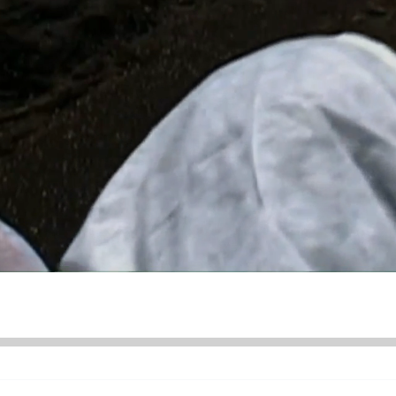
ÜNDEM
SİYASET
ASAYİŞ
EKONOMİ
DÜNYA
SAĞLIK
ÜR SANAT