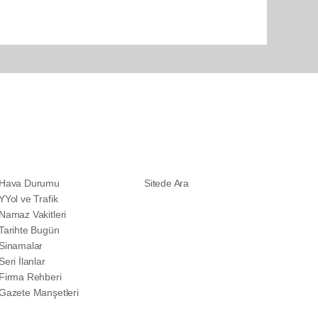
SERVİSLER
DİĞER
Hava Durumu
Sitede Ara
YYol ve Trafik
Namaz Vakitleri
Tarihte Bugün
Sinamalar
Seri İlanlar
Firma Rehberi
Gazete Manşetleri