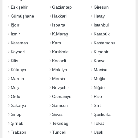
Eskişehir
Gaziantep
Giresun
Gümüşhane
Hakkari
Hatay
Iğdır
Isparta
İstanbul
İzmir
K.Maraş
Karabük
Karaman
Kars
Kastamonu
Kayseri
Kırıkkale
Kırşehir
Kilis
Kocaeli
Konya
Kütahya
Malatya
Manisa
Mardin
Mersin
Muğla
Muş
Nevşehir
Niğde
Ordu
Osmaniye
Rize
Sakarya
Samsun
Siirt
Sinop
Sivas
Şanlıurfa
Şırnak
Tekirdağ
Tokat
Trabzon
Tunceli
Uşak