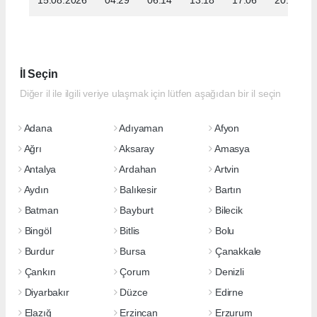
İl Seçin
Diğer il ile ilgili veriye ulaşmak için lütfen aşağıdan bir il seçin
Adana
Adıyaman
Afyon
Ağrı
Aksaray
Amasya
Antalya
Ardahan
Artvin
Aydın
Balıkesir
Bartın
Batman
Bayburt
Bilecik
Bingöl
Bitlis
Bolu
Burdur
Bursa
Çanakkale
Çankırı
Çorum
Denizli
Diyarbakır
Düzce
Edirne
Elazığ
Erzincan
Erzurum