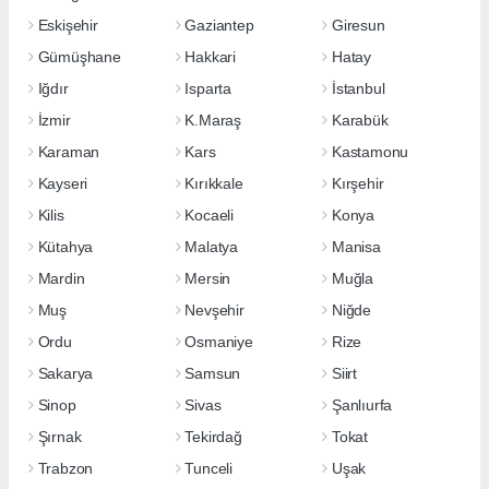
Eskişehir
Gaziantep
Giresun
Gümüşhane
Hakkari
Hatay
Iğdır
Isparta
İstanbul
İzmir
K.Maraş
Karabük
Karaman
Kars
Kastamonu
Kayseri
Kırıkkale
Kırşehir
Kilis
Kocaeli
Konya
Kütahya
Malatya
Manisa
Mardin
Mersin
Muğla
Muş
Nevşehir
Niğde
Ordu
Osmaniye
Rize
Sakarya
Samsun
Siirt
Sinop
Sivas
Şanlıurfa
Şırnak
Tekirdağ
Tokat
Trabzon
Tunceli
Uşak