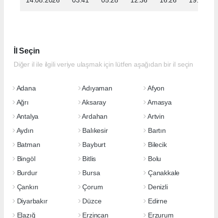
İl Seçin
Diğer il ile ilgili veriye ulaşmak için lütfen aşağıdan bir il seçin
Adana
Adıyaman
Afyon
Ağrı
Aksaray
Amasya
Antalya
Ardahan
Artvin
Aydın
Balıkesir
Bartın
Batman
Bayburt
Bilecik
Bingöl
Bitlis
Bolu
Burdur
Bursa
Çanakkale
Çankırı
Çorum
Denizli
Diyarbakır
Düzce
Edirne
Elazığ
Erzincan
Erzurum