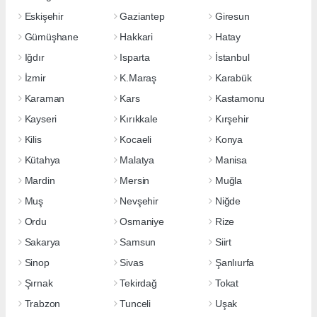
Eskişehir
Gaziantep
Giresun
Gümüşhane
Hakkari
Hatay
Iğdır
Isparta
İstanbul
İzmir
K.Maraş
Karabük
Karaman
Kars
Kastamonu
Kayseri
Kırıkkale
Kırşehir
Kilis
Kocaeli
Konya
Kütahya
Malatya
Manisa
Mardin
Mersin
Muğla
Muş
Nevşehir
Niğde
Ordu
Osmaniye
Rize
Sakarya
Samsun
Siirt
Sinop
Sivas
Şanlıurfa
Şırnak
Tekirdağ
Tokat
Trabzon
Tunceli
Uşak