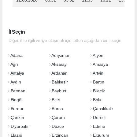
İl Seçin
Diğer il ile ilgili veriye ulaşmak için lütfen aşağıdan bir il seçin
Adana
Adıyaman
Afyon
Ağrı
Aksaray
Amasya
Antalya
Ardahan
Artvin
Aydın
Balıkesir
Bartın
Batman
Bayburt
Bilecik
Bingöl
Bitlis
Bolu
Burdur
Bursa
Çanakkale
Çankırı
Çorum
Denizli
Diyarbakır
Düzce
Edirne
Elazığ
Erzincan
Erzurum