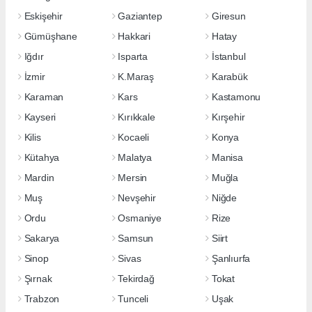
Eskişehir
Gaziantep
Giresun
Gümüşhane
Hakkari
Hatay
Iğdır
Isparta
İstanbul
İzmir
K.Maraş
Karabük
Karaman
Kars
Kastamonu
Kayseri
Kırıkkale
Kırşehir
Kilis
Kocaeli
Konya
Kütahya
Malatya
Manisa
Mardin
Mersin
Muğla
Muş
Nevşehir
Niğde
Ordu
Osmaniye
Rize
Sakarya
Samsun
Siirt
Sinop
Sivas
Şanlıurfa
Şırnak
Tekirdağ
Tokat
Trabzon
Tunceli
Uşak