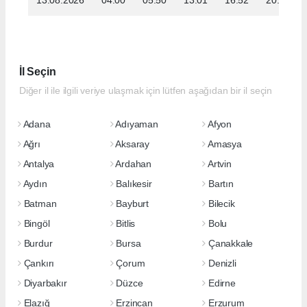
İl Seçin
Diğer il ile ilgili veriye ulaşmak için lütfen aşağıdan bir il seçin
Adana
Adıyaman
Afyon
Ağrı
Aksaray
Amasya
Antalya
Ardahan
Artvin
Aydın
Balıkesir
Bartın
Batman
Bayburt
Bilecik
Bingöl
Bitlis
Bolu
Burdur
Bursa
Çanakkale
Çankırı
Çorum
Denizli
Diyarbakır
Düzce
Edirne
Elazığ
Erzincan
Erzurum