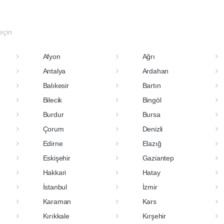
seçin
Afyon
Ağrı
Antalya
Ardahan
Balıkesir
Bartın
Bilecik
Bingöl
Burdur
Bursa
Çorum
Denizli
Edirne
Elazığ
Eskişehir
Gaziantep
Hakkari
Hatay
İstanbul
İzmir
Karaman
Kars
Kırıkkale
Kırşehir