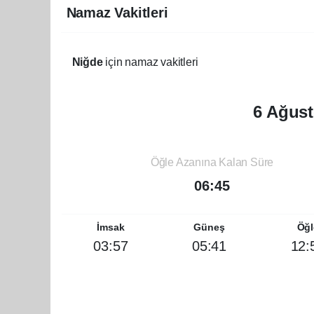
Namaz Vakitleri
Niğde
için namaz vakitleri
6 Ağust
Öğle Azanına Kalan Süre
06:45
İmsak
Güneş
Öğl
03:57
05:41
12: