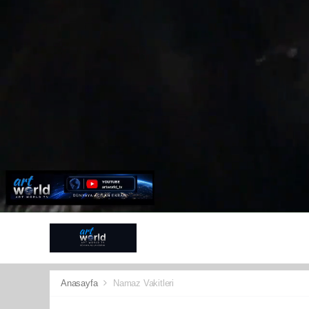
ANTALYA
G
SPOR
KÜLT
Anasayfa
Namaz Vakitleri