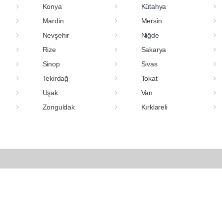
Konya
Kütahya
Mardin
Mersin
Nevşehir
Niğde
Rize
Sakarya
Sinop
Sivas
Tekirdağ
Tokat
Uşak
Van
Zonguldak
Kırklareli