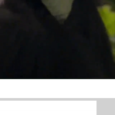
TURİZM
Diğer
Menü