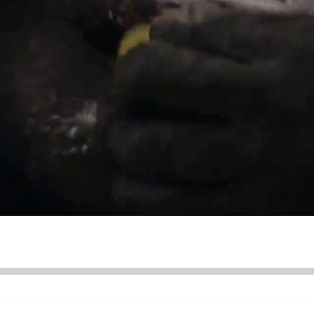
ÜNDEM
SİYASET
ASAYİŞ
EKONOMİ
DÜNYA
SAĞLIK
ÜR SANAT