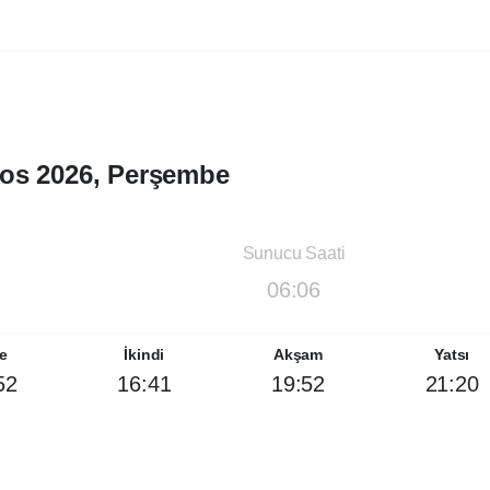
os 2026, Perşembe
Sunucu Saati
06:06
e
İkindi
Akşam
Yatsı
52
16:41
19:52
21:20