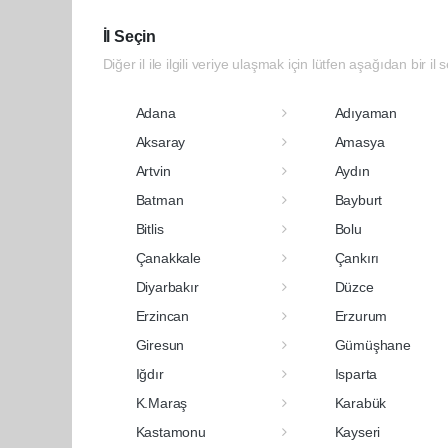
İl Seçin
Diğer il ile ilgili veriye ulaşmak için lütfen aşağıdan bir il 
Adana
Adıyaman
Aksaray
Amasya
Artvin
Aydın
Batman
Bayburt
Bitlis
Bolu
Çanakkale
Çankırı
Diyarbakır
Düzce
Erzincan
Erzurum
Giresun
Gümüşhane
Iğdır
Isparta
K.Maraş
Karabük
Kastamonu
Kayseri