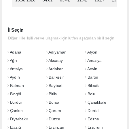
İl Seçin
Diğer il ile ilgili veriye ulaşmak için lütfen aşağıdan bir il seçin
Adana
Adıyaman
Afyon
Ağrı
Aksaray
Amasya
Antalya
Ardahan
Artvin
Aydın
Balıkesir
Bartın
Batman
Bayburt
Bilecik
Bingöl
Bitlis
Bolu
Burdur
Bursa
Çanakkale
Çankırı
Çorum
Denizli
Diyarbakır
Düzce
Edirne
Elazığ
Erzincan
Erzurum