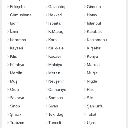
Eskişehir
Gaziantep
Giresun
Gümüşhane
Hakkari
Hatay
Iğdır
Isparta
İstanbul
İzmir
K.Maraş
Karabük
Karaman
Kars
Kastamonu
Kayseri
Kırıkkale
Kırşehir
Kilis
Kocaeli
Konya
Kütahya
Malatya
Manisa
Mardin
Mersin
Muğla
Muş
Nevşehir
Niğde
Ordu
Osmaniye
Rize
Sakarya
Samsun
Siirt
Sinop
Sivas
Şanlıurfa
Şırnak
Tekirdağ
Tokat
Trabzon
Tunceli
Uşak